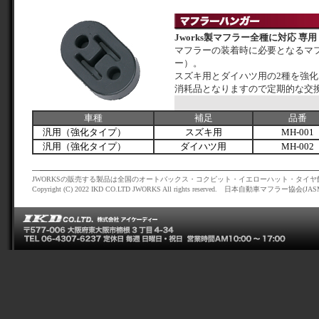
Jworks製マフラー全種に対応 専
マフラーの装着時に必要となるマ
ー）。
スズキ用とダイハツ用の2種を強
消耗品となりますので定期的な交
車種
補足
品番
汎用（強化タイプ）
スズキ用
MH-001
汎用（強化タイプ）
ダイハツ用
MH-002
JWORKSの販売する製品は全国のオートバックス・コクピット・イエローハット・タイ
Copyright (C) 2022 IKD CO.LTD JWORKS All rights reserved. 日本自動車マフラー協会(JAS