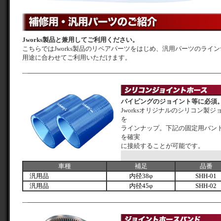
Jworks製品と兼用してご利用ください。
こちらではJworks製品のリペアパーツをはじめ、汎用パーツのライ
用途に合わせてご利用いただけます。
パイピングのジョイント等に必須
Jworksオリジナルのシリコン製ジョ
を
ラインナップ。下記の固定用バンド
を確実
に接続することが可能です。
車種
補足
品番
汎用品
内径38φ
SHH-01
汎用品
内径45φ
SHH-02