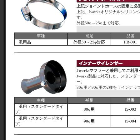
上記ジョイントホースの固定に必
上記、Jworksオリジナルシリコ
す。
外径50φ～25φまで対応。
車種
補足
品番
汎用品
外径50～25φ対応
HB-001
Jworksマフラーと兼用してご利
Jworks製品に対応した、スタン
ー。
80φ用と90φ用の2種をラインナッ
車種
補足
品番
汎用（スタンダードタイ
80φ用
IS-003
プ）
汎用（スタンダードタイ
90φ用
IS-004
プ）