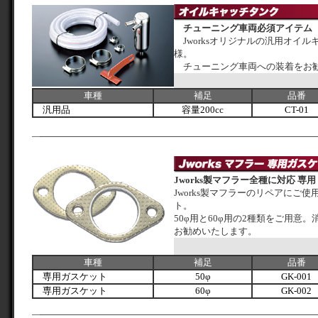
チューニング車両必須アイテム
Jworksオリジナルの汎用オイルキ
様。
チューニング車両への装着をお
車種
補足
品番
汎用品
容量200cc
CT-01
Jworks製マフラー全種に対応 専
Jworks製マフラーのリペアにご
ト。
50φ用と60φ用の2種類をご用意
お勧めいたします。
車種
補足
品番
専用ガスケット
50φ
GK-001
専用ガスケット
60φ
GK-002