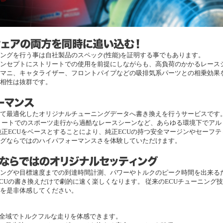
ニングを行う事は自社製品のスペック(性能)を証明する事でもあります。
ンセプトにストリートでの使用を前提にしながらも、高負荷のかかるレース
マニ、キャタライザー、フロントパイプなどの吸排気系パーツとの相乗効果
相性は抜群です。
にて最適化したオリジナルチューニングデータへ書き換えを行うサービスです
リートでのスポーツ走行から過酷なレースシーンなど、あらゆる環境下でアル
純正ECUをベースとすることにより、純正ECUの持つ安全マージンやセーフ
ングならではのハイパフォーマンスさを体験していただけます。
ングや目標速度までの到達時間計測、パワーやトルクのピーク時間を出来る
ECUの書き換えだけで劇的に速く楽しくなります。 従来のECUチューニング
を是非体感してください。
り全域でトルクフルな走りを体感できます。