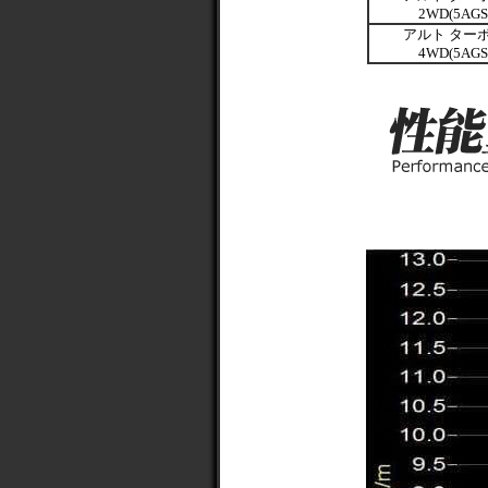
2WD(5AGS
アルト ターボ
4WD(5AGS