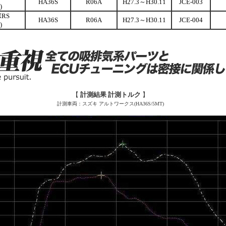
HA36S
R06A
H27.3～H30.11
JCE-003
)
RS
HA36S
R06A
H27.3～H30.11
JCE-004
)
【
計測結果 計測トルク
】
計測車両：スズキ アルトワークス(HA36S
/5MT
)