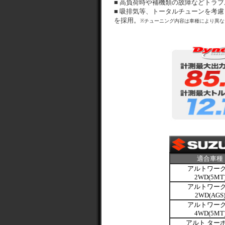
■ 高負荷時や補機類の故障などトラ
■ 吸排気等、トータルチューンを考
を採用。
※チューニング内容は車種により異な
適合車種
アルトワー
2WD(5MT
アルトワー
2WD(AGS
アルトワー
4WD(5MT
アルト ターボ