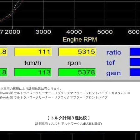
※車両の状態により計測結果は異なります。
種Jworks製 ウルトラパワークリーナー・Ｊブラックマフラー・フロントパイプ + カスタムECU
種Jworks製 ウルトラパワークリーナー・Ｊブラックマフラー・フロントパイプ
【
トルク
計測３種比較
】
計測車両：スズキ アルトワークス(HA36S
/5MT
)