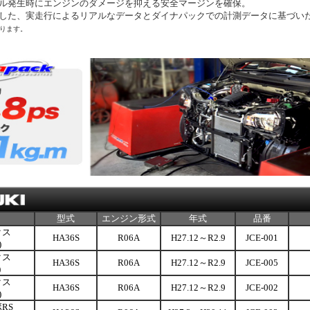
ブル発生時にエンジンのダメージを抑える安全マージンを確保。
慮した、実走行によるリアルなデータとダイナパックでの計測データに基づい
ります。
型式
エンジン形式
年式
品番
クス
HA36S
R06A
H27.12～R2.9
JCE-001
)
クス
HA36S
R06A
H27.12～R2.9
JCE-005
)
クス
HA36S
R06A
H27.12～R2.9
JCE-002
)
RS