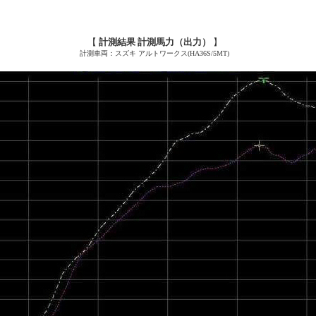
【
計測結果 計測馬力（出力）
】
計測車両：スズキ アルトワークス(HA36S
/5MT
)