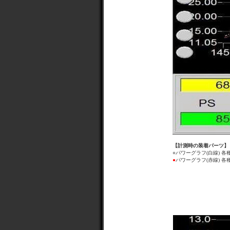
【計測時の装着パーツ】
○パワーグラフ(白線) 各
●
パワーグラフ(赤線) 各