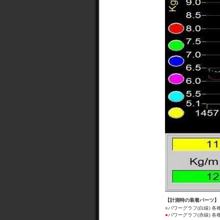
【計測時の装着パーツ】
○パワーグラフ(白線) 各
●
パワーグラフ(赤線) 各