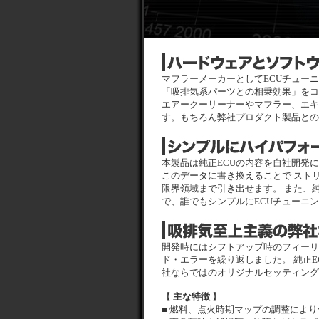
マフラーメーカーとしてECUチュー
「吸排気系パーツとの相乗効果」をコ
エアークーリーナーやマフラー、エキ
す。もちろん弊社プロダクト製品との
本製品は純正ECUの内容を自社開発
このデータに書き換えることで スト
限界領域まで引き出せます。
また、
で、誰でもシンプルにECUチューニ
開発時にはシフトアップ時のフィーリ
ド・エラーを繰り返しました。 純正
社ならではのオリジナルセッティング
【
主な特徴
】
■ 燃料、点火時期マップの調整によ