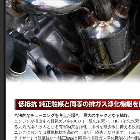
合法的なチューニングを考えた場合、最大のネックとなる触媒。
エンジンが排出する排気ガス中のCO（一酸化炭素）、HC（炭化水素
る大気汚染の原因となる有害物質を浄化、排出を最少限に抑える役割
ニングにおいては排気抵抗を高めてしまい、障害となります。 Jworks
ライザー｣ は低抵抗かつ純正触媒と同等の排気ガス浄化機能を持つ製