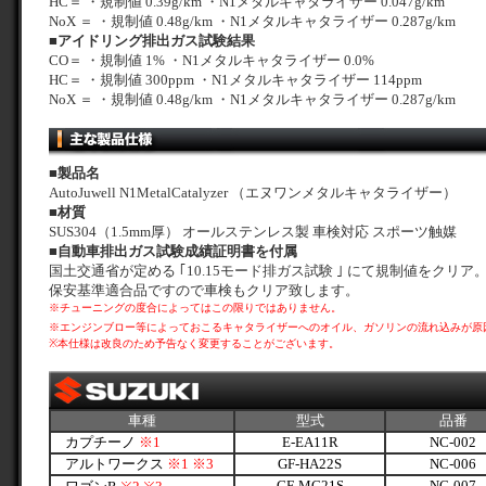
HC＝ ・規制値 0.39g/km ・N1メタルキャタライザー 0.047g/km
NoX ＝ ・規制値 0.48g/km ・N1メタルキャタライザー 0.287g/km
■
アイドリング排出ガス試験結果
CO＝ ・規制値 1% ・N1メタルキャタライザー 0.0%
HC＝ ・規制値 300ppm ・N1メタルキャタライザー 114ppm
NoX ＝ ・規制値 0.48g/km ・N1メタルキャタライザー 0.287g/km
■
製品名
AutoJuwell N1MetalCatalyzer （エヌワンメタルキャタライザー）
■
材質
SUS304（1.5mm厚） オールステンレス製 車検対応 スポーツ触媒
■
自動車排出ガス試験成績証明書を付属
国土交通省が定める ｢10.15モード排ガス試験 ｣ にて規制値をクリア
保安基準適合品ですので車検もクリア致します。
※チューニングの度合によってはこの限りではありません。
※エンジンブロー等によっておこるキャタライザーへのオイル、ガソリンの流れ込みが原
※本仕様は改良のため予告なく変更することがございます。
車種
型式
品番
カプチーノ
※1
E-EA11R
NC-002
アルトワークス
※1
※3
GF-HA22S
NC-006
GF-MC21S
NC-007