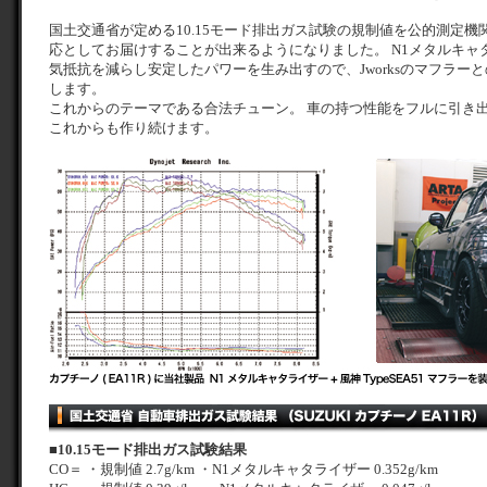
国土交通省が定める10.15モード排出ガス試験の規制値を公的測定
応としてお届けすることが出来るようになりました。 N1メタルキャ
気抵抗を減らし安定したパワーを生み出すので、Jworksのマフラー
します。
これからのテーマである合法チューン。 車の持つ性能をフルに引き
これからも作り続けます。
■
10.15モード排出ガス試験結果
CO＝ ・規制値 2.7g/km ・N1メタルキャタライザー 0.352g/km