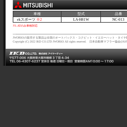
車種
型式
品番
ekスポーツ
※2
LA-H81W
NC-013
※1
.ATのみ車検対応
JWORKSの販売する製品は全国のオートバックス・コクピット・イエローハット・タイ
Copyright (C) 2022 IKD CO.LTD JWORKS All rights reserved. 日本自動車マフラー協会(J