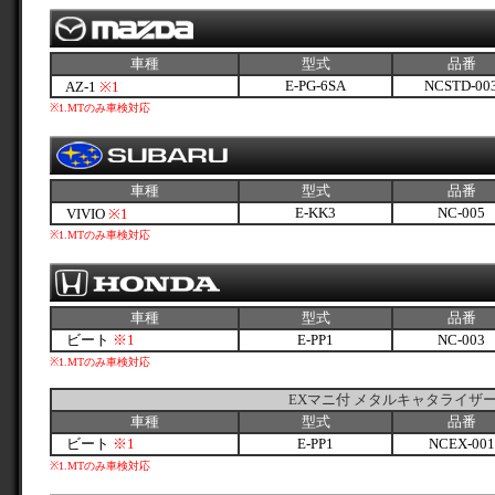
車種
型式
品番
E-PG-6SA
NCSTD-00
AZ-1
※1
※1
.MTのみ車検対応
車種
型式
品番
E-KK3
NC-005
VIVIO
※1
※1
.MTのみ車検対応
車種
型式
品番
ビート
※1
E-PP1
NC-003
※1
.MTのみ車検対応
EXマニ付 メタルキャタライザ
車種
型式
品番
ビート
※1
E-PP1
NCEX-001
※1
.MTのみ車検対応