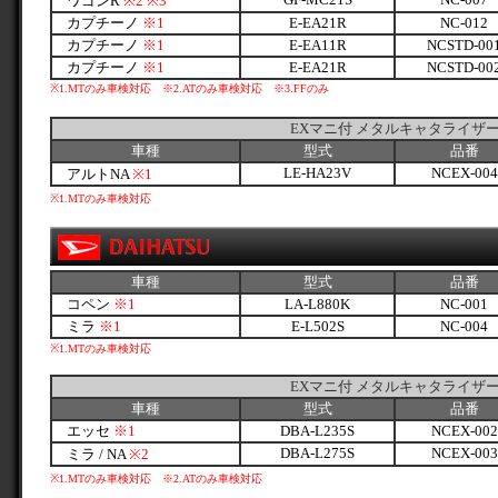
ワゴンR
※2
※3
カプチーノ
※1
E-EA21R
NC-012
カプチーノ
※1
E-EA11R
NCSTD-00
カプチーノ
※1
E-EA21R
NCSTD-00
※1
.MTのみ車検対応
※2.ATのみ車検対応
※3.FFのみ
EXマニ付 メタルキャタライザ
車種
型式
品番
LE-HA23V
NCEX-004
アルトNA
※1
※1
.MTのみ車検対応
車種
型式
品番
コペン
※1
LA-L880K
NC-001
ミラ
※1
E-L502S
NC-004
※1
.MTのみ車検対応
EXマニ付 メタルキャタライザ
車種
型式
品番
エッセ
※1
DBA-L235S
NCEX-002
DBA-L275S
NCEX-003
ミラ / NA
※2
※1
.MTのみ車検対応
※2.ATのみ車検対応